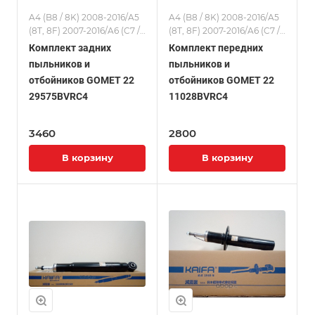
A4 (B8 / 8K) 2008-2016/A5
A4 (B8 / 8K) 2008-2016/A5
(8T, 8F) 2007-2016/A6 (C7 /
(8T, 8F) 2007-2016/A6 (C7 /
4G) 2012-2018/A7 (4G) 2010-
4G) 2012-2018/A7 (4G) 2010-
Комплект задних
Комплект передних
2018/Комплекты
2018/Комплекты
пыльников и
пыльников и
отбойников GOMET 22
отбойников GOMET 22
29575BVRC4
11028BVRC4
3460
2800
В корзину
В корзину