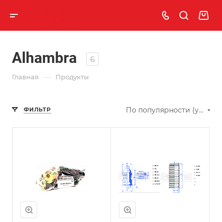
Alhambra
6
—
Главная
Продукты
По популярности (убывание)
ФИЛЬТР