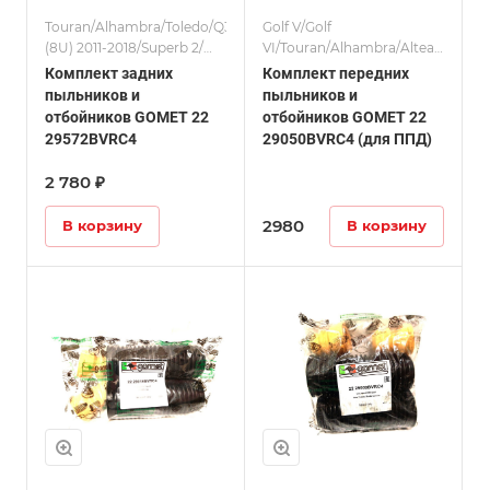
Touran/Alhambra/Toledo/Q3
Golf V/Golf
(8U) 2011-2018/Superb 2/
VI/Touran/Alhambra/Altea/Toledo
Комплекты/Passat (B6/B7,
(8U) 2011-2018/Octavia
Комплект задних
Комплект передних
CC)/Tiguan I 08-15
2/Superb 2/Leon (1P)/
пыльников и
пыльников и
Комплекты/Passat (B6/B7,
отбойников GOMET 22
отбойников GOMET 22
CC)/Tiguan I 08-15/A3 (8P)
29572BVRC4
29050BVRC4 (для ППД)
2004-2013
2 780 ₽
2980
В корзину
В корзину