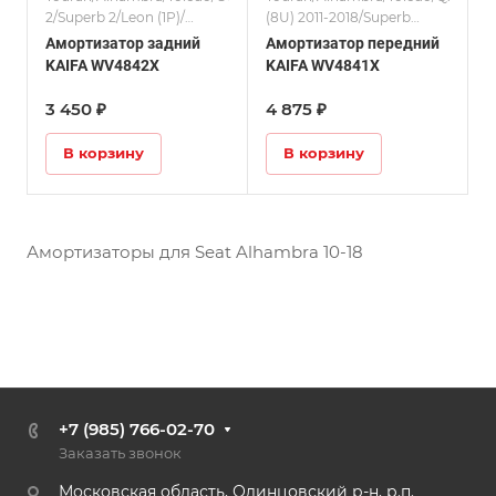
2/Superb 2/Leon (1P)/
(8U) 2011-2018/Superb
Амортизаторы/Passat
2/Yeti/
Амортизатор задний
Амортизатор передний
(B6/B7, CC)/A3 (8P) 2004-
Амортизаторы/Passat
KAIFA WV4842X
KAIFA WV4841X
2013
(B6/B7, CC)
3 450 ₽
4 875 ₽
В корзину
В корзину
Амортизаторы для Seat Alhambra 10-18
+7 (985) 766-02-70
Заказать звонок
Московская область, Одинцовский р-н, р.п.