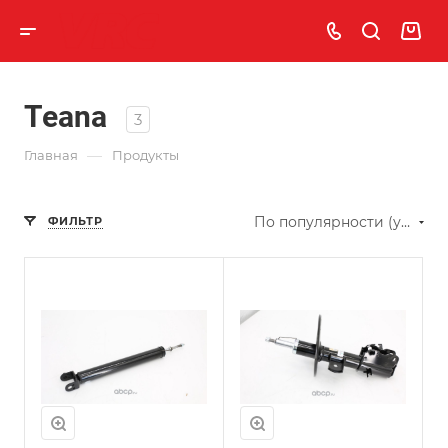
Teana
3
—
Главная
Продукты
По популярности (убывание)
ФИЛЬТР