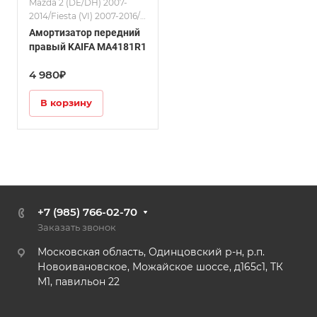
Mazda 2 (DE/DH) 2007-
2014/Fiesta (VI) 2007-2016/
Амортизаторы
Амортизатор передний
правый KAIFA MA4181R1
4 980₽
В корзину
+7 (985) 766-02-70
Заказать звонок
Московская область, Одинцовский р-н, р.п.
Новоивановское, Можайское шоссе, д165с1, ТК
М1, павильон 22