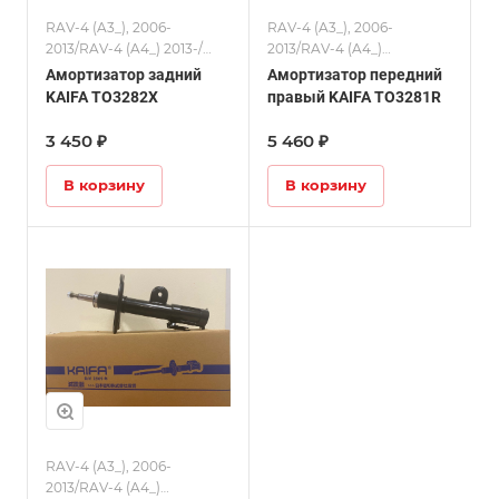
RAV-4 (A3_), 2006-
RAV-4 (A3_), 2006-
2013/RAV-4 (A4_) 2013-/
2013/RAV-4 (A4_)
Амортизаторы
2013-/Alphard/Vellfire
Амортизатор задний
Амортизатор передний
(AH20)/Амортизаторы
KAIFA TO3282X
правый KAIFA TO3281R
3 450 ₽
5 460 ₽
В корзину
В корзину
RAV-4 (A3_), 2006-
2013/RAV-4 (A4_)