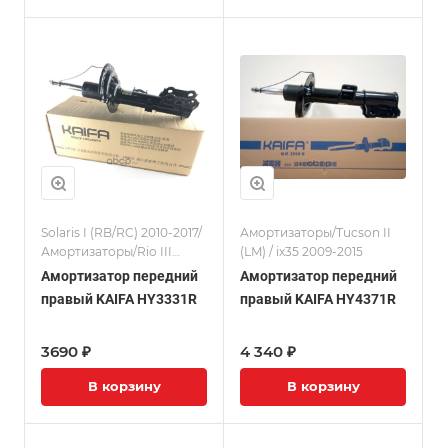
Solaris I (RB/RC) 2010-2017/
Амортизаторы/Tucson II
Амортизаторы/Rio III
(LM) / ix35 2009-2015
(UB/QB) 11-17
Амортизатор передний
Амортизатор передний
правый KAIFA HY3331R
правый KAIFA HY4371R
3690 ₽
4 340 ₽
В корзину
В корзину