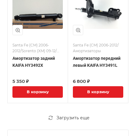
Santa Fe (CM) 2006-
Santa Fe (CM) 2006-2012/
2012/Sorento (XM) 09-12/
Амортизаторы
Амортизаторы
Амортизатор задний
Амортизатор передний
KAIFA HY3492X
левый KAIFA HY3491L
5 350 ₽
6 800 ₽
В корзину
В корзину
Загрузить еще