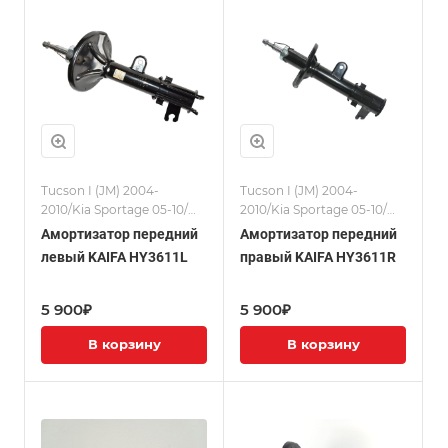
Tucson I (JM) 2004-
Tucson I (JM) 2004-
2010/Kia Sportage 05-10/
2010/Kia Sportage 05-10/
Амортизаторы
Амортизаторы
Амортизатор передний
Амортизатор передний
левый KAIFA HY3611L
правый KAIFA HY3611R
5 900₽
5 900₽
В корзину
В корзину