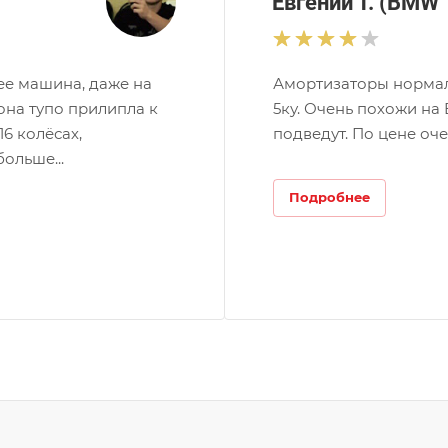
Евгений Т. (BMW 
вее машина, даже на
Амортизаторы нормаль
она тупо прилипла к
5ку. Очень похожи на
16 колёсах,
подведут. По цене оч
ольше...
Подробнее