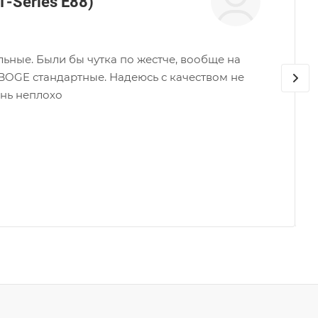
1-Series E88)
ные. Были бы чутка по жестче, вообще на
 BOGE стандартные. Надеюсь с качеством не
ень неплохо