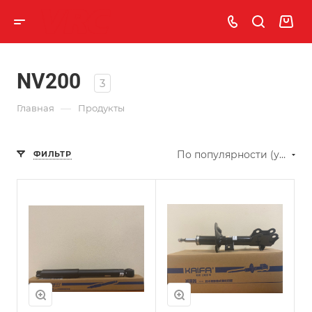
NV200
3
—
Главная
Продукты
По популярности (убывание)
ФИЛЬТР