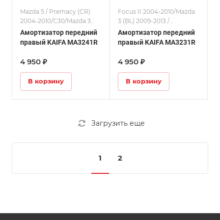
Mazda 5 / Premacy (CR)
Focus II 2004-2010/Mazda
2004-2010/C30/Mazda 3
3 (BL) 2009-2013 /
(BK) 2003-2009/Focus II ST
Амортизаторы
Амортизатор передний
Амортизатор передний
2004-2010/Амортизаторы
правый KAIFA MA3241R
правый KAIFA MA3231R
4 950 ₽
4 950 ₽
В корзину
В корзину
Загрузить еще
1
2