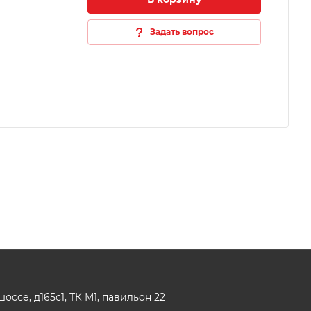
Задать вопрос
ссе, д165с1, ТК М1, павильон 22