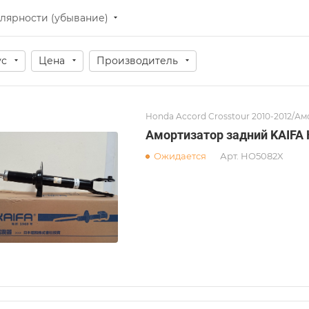
лярности (убывание)
ус
Цена
Производитель
Honda Accord Crosstour 2010-2012/А
Амортизатор задний KAIFA
Ожидается
Арт.
HO5082X