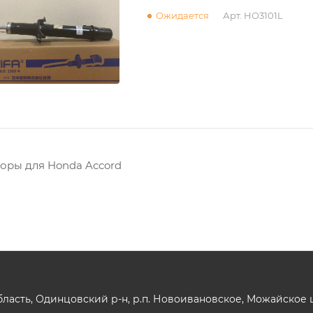
Ожидается
Арт.
HO3101L
оры для Honda Accord
ласть, Одинцовский р-н, р.п. Новоивановское, Можайское шо