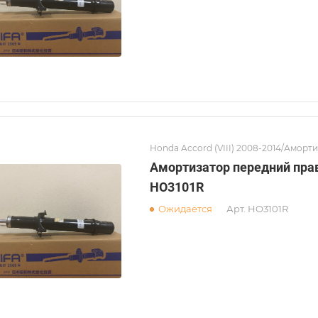
Honda Accord (VIII) 2008-2014/Аморт
Амортизатор передний пра
HO3101R
Ожидается
Арт.
HO3101R