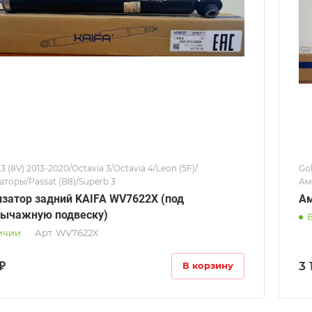
A3 (8V) 2013-2020/Octavia 3/Octavia 4/Leon (5F)/
Gol
торы/Passat (B8)/Superb 3
Ам
затор задний KAIFA WV7622X (под
Ам
ычажную подвеску)
ичии
Арт.
WV7622X
₽
3 
В корзину