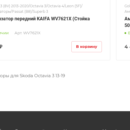
A3 (8V) 2013-2020/Octavia 3/Octavia 4/Leon (5F)/
Gol
торы/Passat (B8)/Superb 3
Ам
затор передний KAIFA WV7621X (Стойка
Ам
5
ичии
Арт.
WV7621X
₽
4 
В корзину
ры для Skoda Octavia 3 13-19