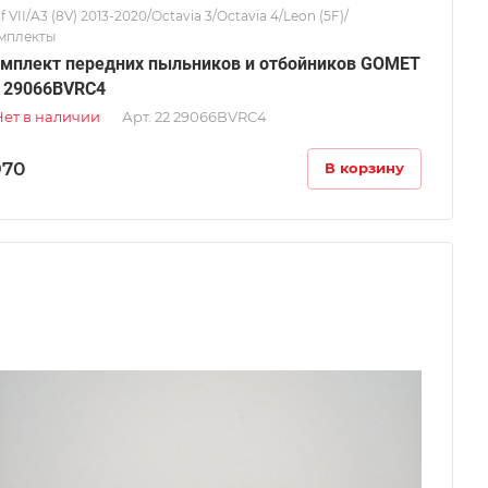
f VII/A3 (8V) 2013-2020/Octavia 3/Octavia 4/Leon (5F)/
мплекты
мплект передних пыльников и отбойников GOMET
 29066BVRC4
Нет в наличии
Арт.
22 29066BVRC4
970
В корзину