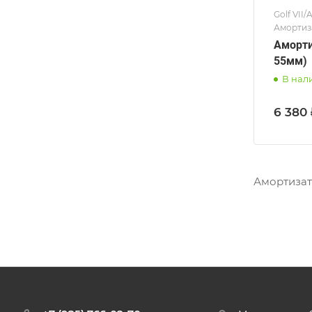
Golf VII/
Амортиза
Аморти
55мм)
В нал
6 380 
Амортизато