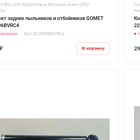
A3 (8V) 2013-2020/Octavia 3/Octavia 4/Leon (5F)/
Gol
ты
Ко
кт задних пыльников и отбойников GOMET
Ко
96BVRC4
22
 наличии
Арт.
22 29596BVRC4
₽
2
В корзину