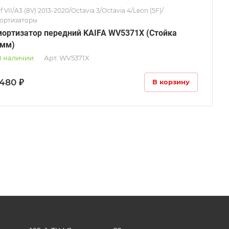
f VII/A3 (8V) 2013-2020/Octavia 3/Octavia 4/Leon (5F)/
ортизаторы
ортизатор передний KAIFA WV5371X (Стойка
0мм)
В наличии
Арт.
WV5371X
480 ₽
В корзину