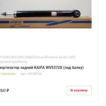
f VII/A3 (8V) 2013-2020/Octavia 3/Octavia 4/Leon (5F)/
ортизаторы/Karoq
ортизатор задний KAIFA WV5372X (под балку)
В наличии
Арт.
WV5372X
150 ₽
В корзину