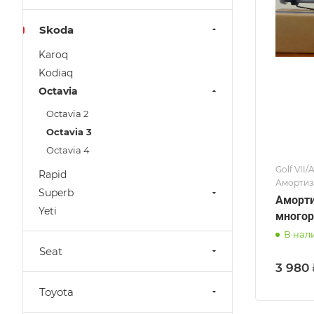
Skoda
Karoq
Kodiaq
Octavia
Octavia 2
Octavia 3
Octavia 4
Golf VII/
Rapid
Амортиза
Superb
Аморти
Yeti
многор
В нал
Seat
3 980 
Toyota