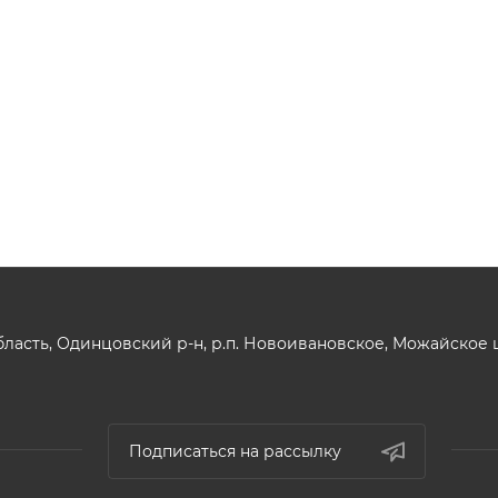
ласть, Одинцовский р-н, р.п. Новоивановское, Можайское шо
Подписаться на рассылку