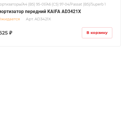
ртизаторы/A4 (B5) 95-01/A6 (C5) 97-04/Passat (B5)/Superb 1
ортизатор передний KAIFA AD3421X
Ожидается
Арт.
AD3421X
625 ₽
В корзину