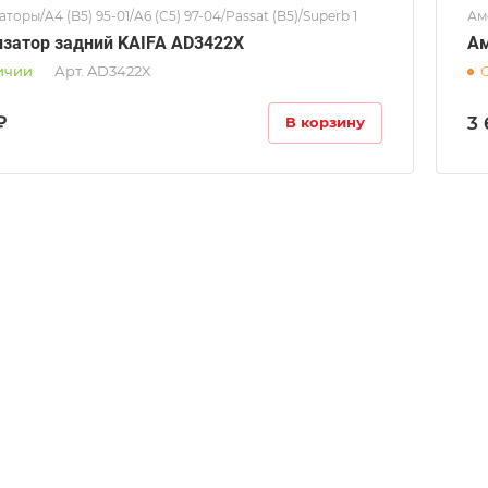
торы/A4 (B5) 95-01/A6 (C5) 97-04/Passat (B5)/Superb 1
Амо
затор задний KAIFA AD3422X
Ам
ичии
Арт.
AD3422X
₽
3 
В корзину