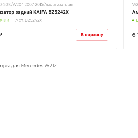
10-2016/W204 2007-2015/Амортизаторы
W2
затор задний KAIFA BZ5242X
Ам
ичии
Арт.
BZ5242X
₽
6 
В корзину
оры для Mercedes W212