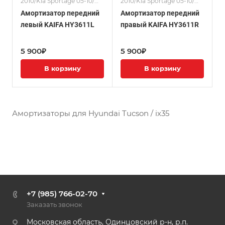
2010/Kia Sportage 05-10/
2010/Kia Sportage 05-10/
Амортизаторы
Амортизаторы
Амортизатор передний
Амортизатор передний
левый KAIFA HY3611L
правый KAIFA HY3611R
5 900₽
5 900₽
В корзину
В корзину
Амортизаторы для Hyundai Tucson / ix35
+7 (985) 766-02-70
Заказать звонок
Московская область, Одинцовский р-н, р.п.