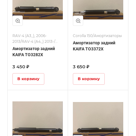
RAV-4 (A3_), 2006-
Corolla 150/Амортизаторы
2013/RAV-4 (A4_) 2013-/
Амортизатор задний
Амортизаторы
Амортизатор задний
KAIFA TO3372X
KAIFA TO3282X
3 450 ₽
3 650 ₽
В корзину
В корзину