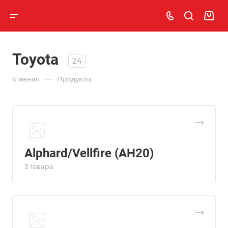
Toyota
24
—
Главная
Продукты
Alphard/Vellfire (AH20)
3 товара