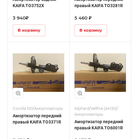
(AH20)/Амортизаторы
KAIFA TO3752X
правый KAIFA TO3281R
3 940₽
5 460 ₽
В корзину
В корзину
Corolla 150/Амортизаторы
Alphard/Vellfire (AH30)/
Амортизаторы
Амортизатор передний
Амортизатор передний
правый KAIFA TO3371R
правый KAIFA TO6001R