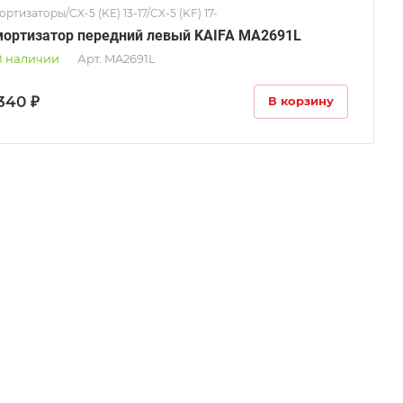
ртизаторы/CX-5 (KE) 13-17/CX-5 (KF) 17-
ортизатор передний левый KAIFA MA2691L
В наличии
Арт.
MA2691L
340 ₽
В корзину