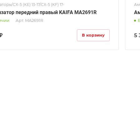
торы/CX-5 (KE) 13-17/CX-5 (KF) 17-
Амо
затор передний правый KAIFA MA2691R
Ам
ичии
Арт.
MA2691R
₽
5 
В корзину