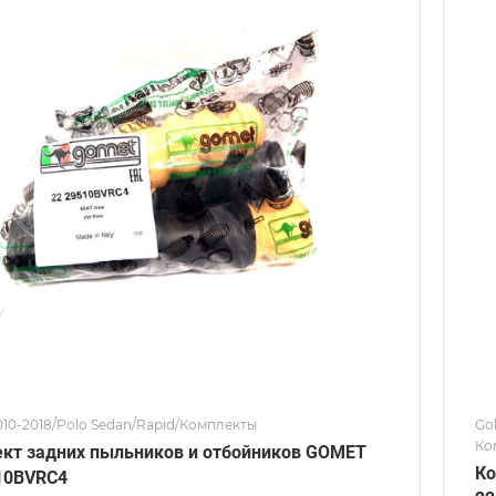
2010-2018/Polo Sedan/Rapid/Комплекты
Gol
Ко
кт задних пыльников и отбойников GOMET
Ко
10BVRC4