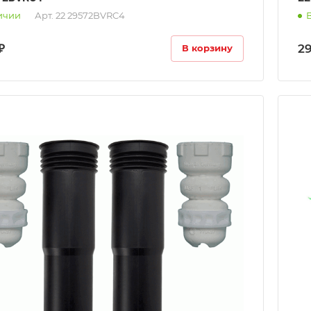
ичии
Арт.
22 29572BVRC4
₽
2
В корзину