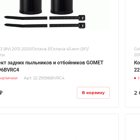
A3 (8V) 2013-2020/Octavia 3/Octavia 4/Leon (5F)/
Gol
ты
201
CC)
кт задних пыльников и отбойников GOMET
Ко
96BVRC4
22
 наличии
Арт.
22 29596BVRC4
₽
2 
В корзину