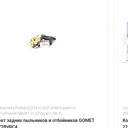
lhambra/Toledo/Q3 (8U) 2011-2018/Superb 2/
Gol
ы/Passat (B6/B7, CC)/Tiguan I 08-15
201
CC)
кт задних пыльников и отбойников GOMET
Ко
72BVRC4
22