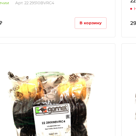
22
ичии
Арт.
22 29510BVRC4
₽
2
В корзину