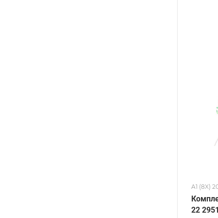
A1 (8X) 
Компле
22 295