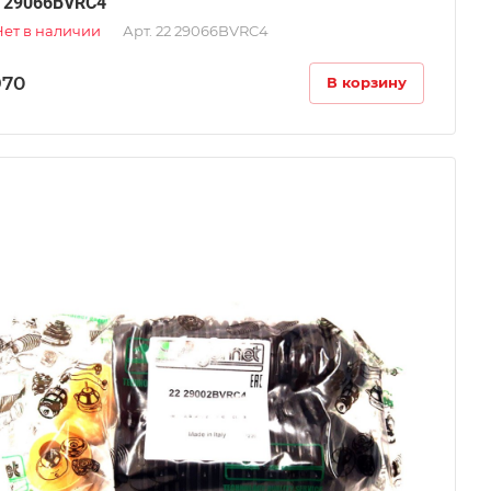
 29066BVRC4
Нет в наличии
Арт.
22 29066BVRC4
970
В корзину