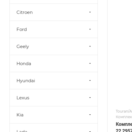
Citroen
Ford
Geely
Honda
Hyundai
Lexus
Touran/A
Kia
Комплект
Компле
22 295
Lada