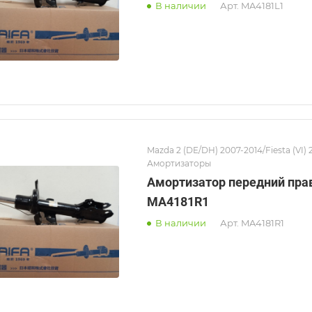
В наличии
Арт.
MA4181L1
Mazda 2 (DE/DH) 2007-2014/Fiesta (VI) 
Амортизаторы
Амортизатор передний пра
MA4181R1
В наличии
Арт.
MA4181R1