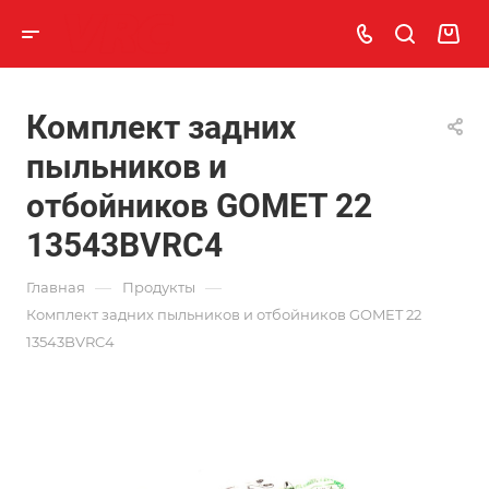
Комплект задних
пыльников и
отбойников GOMET 22
13543BVRC4
—
—
Главная
Продукты
Комплект задних пыльников и отбойников GOMET 22
13543BVRC4