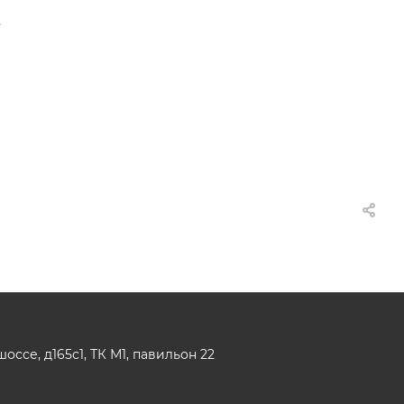
,
ссе, д165с1, ТК М1, павильон 22