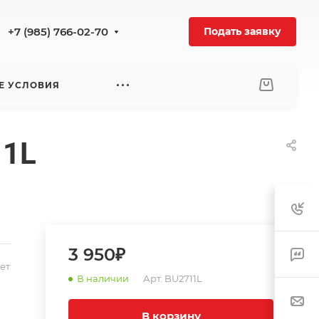
+7 (985) 766-02-70
Подать заявку
Е УСЛОВИЯ
11L
3 950₽
ет
В наличии
Арт.
BU2711L
В корзину