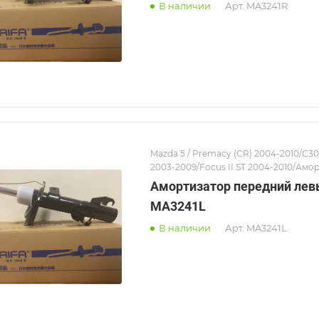
В наличии
Арт.
MA3241R
Mazda 5 / Premacy (CR) 2004-2010/C30
2003-2009/Focus II ST 2004-2010/Амо
Амортизатор передний лев
MA3241L
В наличии
Арт.
MA3241L