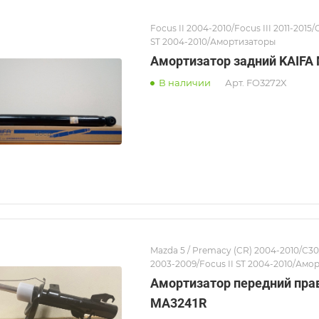
Focus II 2004-2010/Focus III 2011-2015/
ST 2004-2010/Амортизаторы
Амортизатор задний KAIFA
В наличии
Арт.
FO3272X
Mazda 5 / Premacy (CR) 2004-2010/C30
2003-2009/Focus II ST 2004-2010/Амо
Амортизатор передний пра
MA3241R