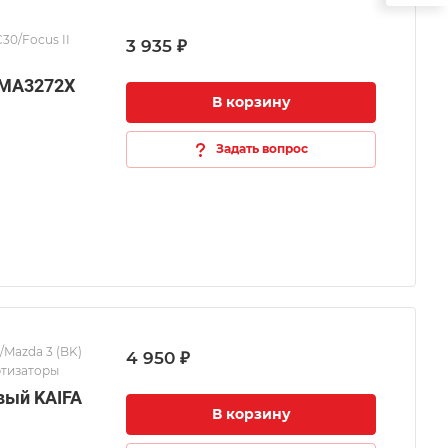
C30/Focus II
3 935 ₽
 MA3272X
В корзину
Задать вопрос
/Mazda 3 (BK)
4 950 ₽
ртизаторы
вый KAIFA
В корзину