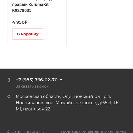
правый KurumaKit
K9278035
4 950₽
В корзину
+7 (985) 766-02-70
Заказать звонок
Московская область, Одинцовский р-н, р.п.
Новоивановское, Можайское шоссе, д165с1, ТК
М1, павильон 22
© 2026 ООО «ВРЦ»
Политика конфиденциальности