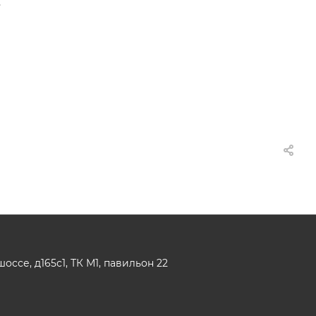
,
ссе, д165с1, ТК М1, павильон 22