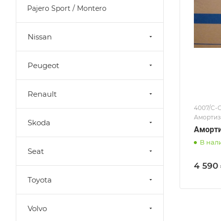
Pajero Sport / Montero
Nissan
Peugeot
Renault
4007/C-C
Амортиз
Skoda
Аморти
В нал
Seat
4 590 
Toyota
Volvo