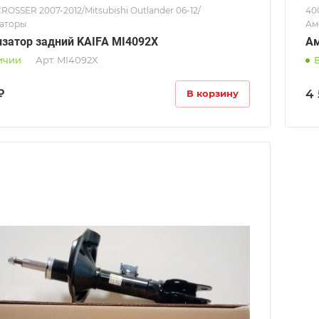
ROSSER 2007-2012/Mitsubishi Outlander 06-12/
40
аторы
Ам
затор задний KAIFA MI4092X
Ам
ичии
Арт.
MI4092X
₽
4 
В корзину