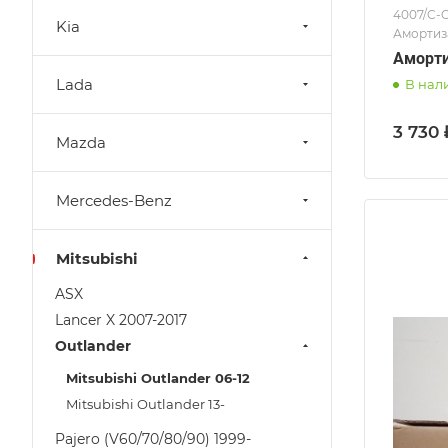
4007/C-C
Kia
Амортиз
Аморти
Lada
В нал
3 730 
Mazda
Mercedes-Benz
Mitsubishi
ASX
Lancer X 2007-2017
Outlander
Mitsubishi Outlander 06-12
Mitsubishi Outlander 13-
Pajero (V60/70/80/90) 1999-