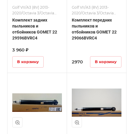
Golf VII/A3 (8V) 2013-
Golf VII/A3 (8V) 2013-
2020/Octavia 3/Octavia
2020/Octavia 3/Octavia
4/Leon (5F)/Комплекты
4/Leon (5F)/Комплекты
Комплект задних
Комплект передних
пыльников и
пыльников и
отбойников GOMET 22
отбойников GOMET 22
29596BVRC4
29066BVRC4
3 960 ₽
2970
В корзину
В корзину