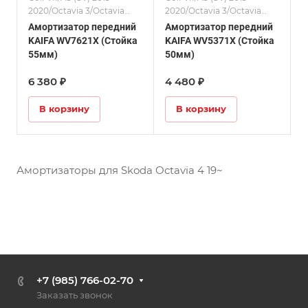
2020/Octavia 3/Octavia
2020/Octavia 3/Octavia
4/Leon (5F)/
4/Leon (5F)/Амортизаторы
Амортизатор передний
Амортизатор передний
Амортизаторы/Passat
KAIFA WV7621X (Стойка
KAIFA WV5371X (Стойка
(B8)/Superb 3
55мм)
50мм)
6 380 ₽
4 480 ₽
В корзину
В корзину
Амортизаторы для Skoda Octavia 4 19~
+7 (985) 766-02-70
Заказать звонок