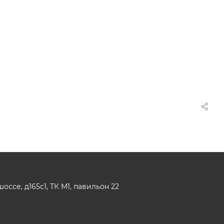
,
ссе, д165с1, ТК М1, павильон 22