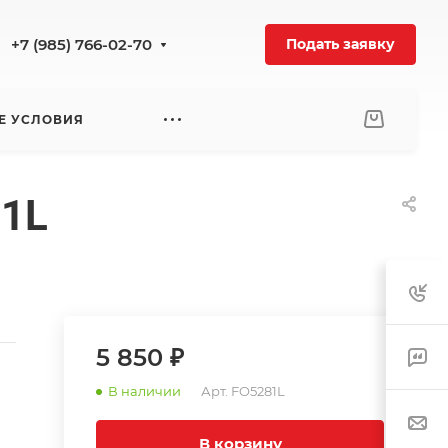
+7 (985) 766-02-70
Подать заявку
Е УСЛОВИЯ
81L
5 850 ₽
В наличии
Арт.
FO5281L
В корзину