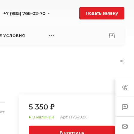
+7 (985) 766-02-70
Подать заявку
Е УСЛОВИЯ
5 350 ₽
ет
В наличии
Арт.
HY3492X
В корзину