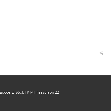
,
ссе, д165с1, ТК М1, павильон 22