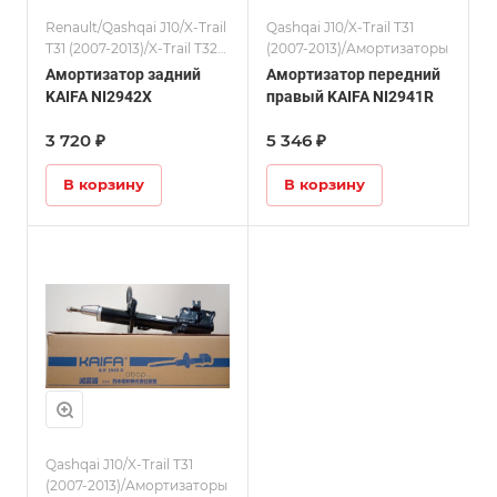
Renault/Qashqai J10/X-Trail
Qashqai J10/X-Trail T31
T31 (2007-2013)/X-Trail T32/
(2007-2013)/Амортизаторы
Амортизаторы
Амортизатор задний
Амортизатор передний
KAIFA NI2942X
правый KAIFA NI2941R
3 720 ₽
5 346 ₽
В корзину
В корзину
Qashqai J10/X-Trail T31
(2007-2013)/Амортизаторы