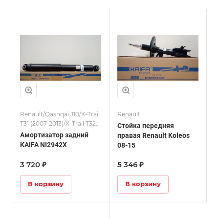
Renault/Qashqai J10/X-Trail
Renault
T31 (2007-2013)/X-Trail T32/
Стойка передняя
Амортизаторы
Амортизатор задний
правая Renault Koleos
KAIFA NI2942X
08-15
3 720 ₽
5 346 ₽
В корзину
В корзину