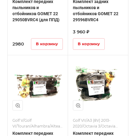
(8U) 2011-2018/Octavia
4/Leon (5F)/Комплекты
Комплект передних
Комплект задних
2/Superb 2/Leon (1P)/
пыльников и
пыльников и
Комплекты/Passat (B6/B7,
отбойников GOMET 22
отбойников GOMET 22
CC)/Tiguan I 08-15/A3 (8P)
29050BVRC4 (для ППД)
29596BVRC4
2004-2013
3 960 ₽
2980
В корзину
В корзину
Golf V/Golf
Golf VII/A3 (8V) 2013-
VI/Touran/Alhambra/Altea/Toledo/Q3
2020/Octavia 3/Octavia
(8U) 2011-2018/Octavia
4/Leon (5F)/Комплекты
Комплект передних
Комплект передних