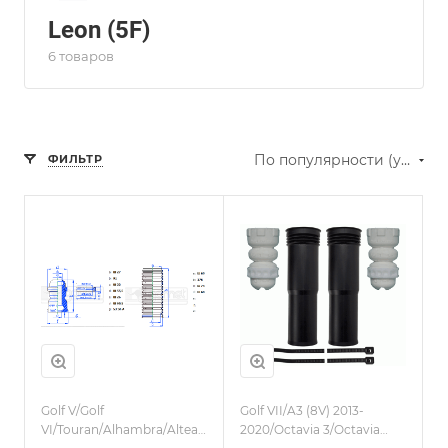
Leon (5F)
6 товаров
По популярности (убывание)
ФИЛЬТР
Golf V/Golf
Golf VII/A3 (8V) 2013-
VI/Touran/Alhambra/Altea/Toledo/Q3
2020/Octavia 3/Octavia