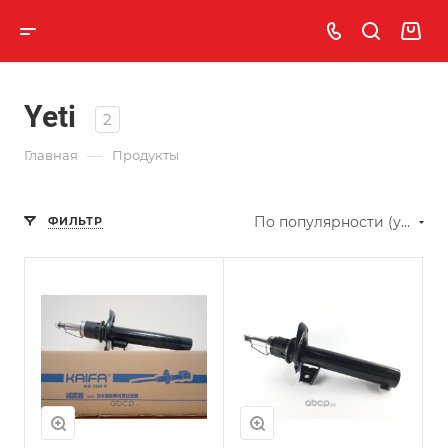
Yeti
2
—
Главная
Продукты
По популярности (убывание)
ФИЛЬТР