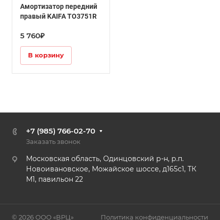
11-21/Амортизаторы
Амортизатор передний
правый KAIFA TO3751R
5 760₽
В корзину
+7 (985) 766-02-70
Заказать звонок
Московская область, Одинцовский р-н, р.п.
Новоивановское, Можайское шоссе, д165с1, ТК
М1, павильон 22
© 2026 ООО «ВРЦ»
Политика конфиденциальности