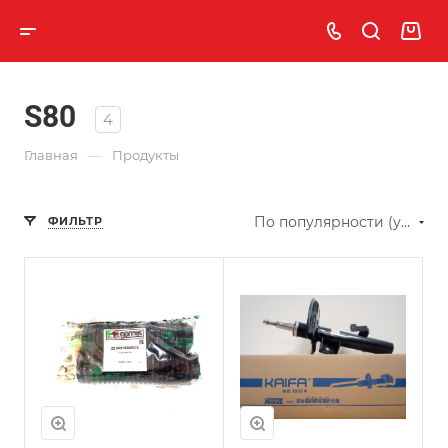
S80
4
—
Главная
Продукты
По популярности (убывание)
ФИЛЬТР