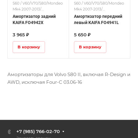
S60 / V60/V70/S80/Mondeo
S60 / V60/V70/S80/Mondeo
Mk4 2007-2013/
Mk4 2007-2013/
Амортизаторы
Амортизаторы
Амортизатор задний
Амортизатор передний
KAIFA FO4942X
левый KAIFA FO4941L
3 965 ₽
5 650 ₽
В корзину
В корзину
Амортизаторы для Volvo S80 II, включая R-Design и
AWD, исключая Four-C 03.06-16
+7 (985) 766-02-70