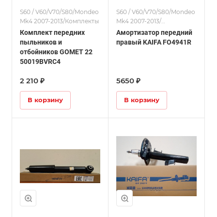
S60 / V60/V70/S80/Mondeo
S60 / V60/V70/S80/Mondeo
Mk4 2007-2013/Комплекты
Mk4 2007-2013/
Амортизаторы
Комплект передних
Амортизатор передний
пыльников и
правый KAIFA FO4941R
отбойников GOMET 22
50019BVRC4
2 210 ₽
5650 ₽
В корзину
В корзину