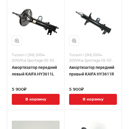
Tucson I (JM) 2004-
Tucson I (JM) 2004-
2010/Kia Sportage 05-10/
2010/Kia Sportage 05-10/
Амортизаторы
Амортизаторы
Амортизатор передний
Амортизатор передний
левый KAIFA HY3611L
правый KAIFA HY3611R
5 900₽
5 900₽
В корзину
В корзину