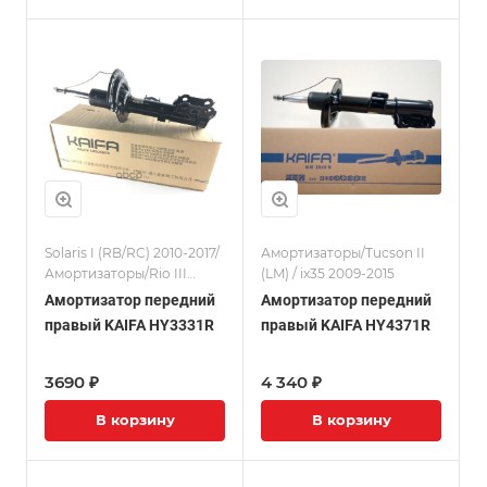
Solaris I (RB/RC) 2010-2017/
Амортизаторы/Tucson II
Амортизаторы/Rio III
(LM) / ix35 2009-2015
(UB/QB) 11-17
Амортизатор передний
Амортизатор передний
правый KAIFA HY3331R
правый KAIFA HY4371R
3690 ₽
4 340 ₽
В корзину
В корзину