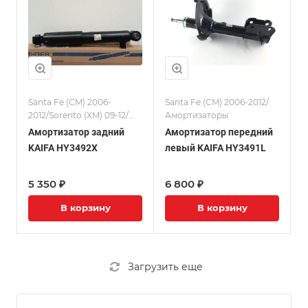
Santa Fe (CM) 2006-
Santa Fe (CM) 2006-2012/
2012/Sorento (XM) 09-12/
Амортизаторы
Амортизаторы
Амортизатор задний
Амортизатор передний
KAIFA HY3492X
левый KAIFA HY3491L
5 350 ₽
6 800 ₽
В корзину
В корзину
Загрузить еще