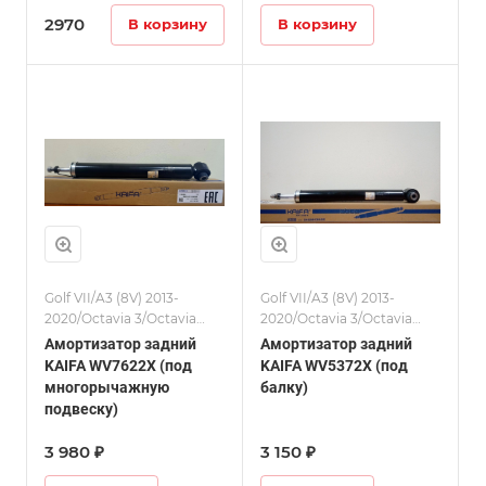
2970
В корзину
В корзину
Golf VII/A3 (8V) 2013-
Golf VII/A3 (8V) 2013-
2020/Octavia 3/Octavia
2020/Octavia 3/Octavia
4/Leon (5F)/
4/Leon (5F)/
Амортизатор задний
Амортизатор задний
Амортизаторы/Passat
Амортизаторы/Karoq
KAIFA WV7622X (под
KAIFA WV5372X (под
(B8)/Superb 3
многорычажную
балку)
подвеску)
3 980 ₽
3 150 ₽