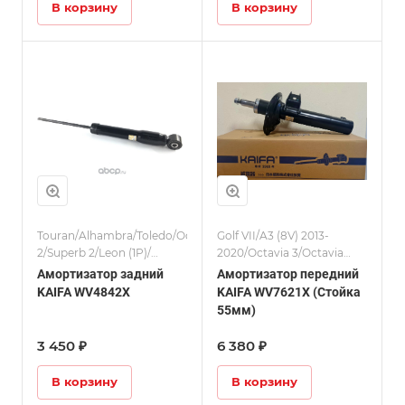
В корзину
В корзину
Touran/Alhambra/Toledo/Octavia
Golf VII/A3 (8V) 2013-
2/Superb 2/Leon (1P)/
2020/Octavia 3/Octavia
Амортизаторы/Passat
4/Leon (5F)/
Амортизатор задний
Амортизатор передний
(B6/B7, CC)/A3 (8P) 2004-
Амортизаторы/Passat
KAIFA WV4842X
KAIFA WV7621X (Стойка
2013
(B8)/Superb 3
55мм)
3 450 ₽
6 380 ₽
В корзину
В корзину