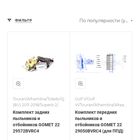
По популярности (убывание)
ФИЛЬТР
Touran/Alhambra/Toledo/Q3
Golf V/Golf
(8U) 2011-2018/Superb 2/
VI/Touran/Alhambra/Altea/Toledo
Комплекты/Passat (B6/B7,
(8U) 2011-2018/Octavia
Комплект задних
Комплект передних
CC)/Tiguan I 08-15
2/Superb 2/Leon (1P)/
пыльников и
пыльников и
Комплекты/Passat (B6/B7,
отбойников GOMET 22
отбойников GOMET 22
CC)/Tiguan I 08-15/A3 (8P)
29572BVRC4
29050BVRC4 (для ППД)
2004-2013