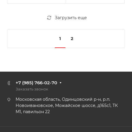
Загрузить еще
1
2
+7 (985) 766-02-70
Заказать звонок
Московская область, Одинцовский р-н, р.п.
Новоивановское, Можайское шоссе, д165с1, ТК
М1, павильон 22