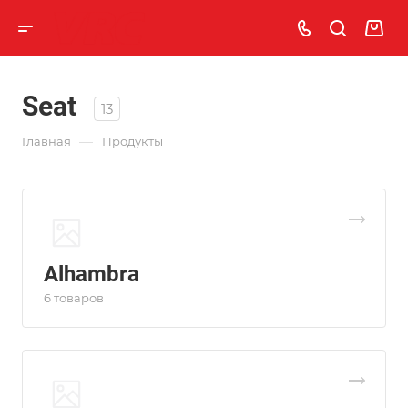
Seat
13
—
Главная
Продукты
Alhambra
6 товаров