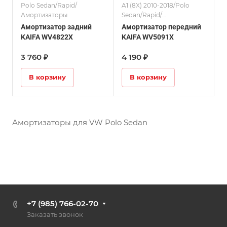
Polo Sedan/Rapid/
A1 (8X) 2010-2018/Polo
Амортизаторы
Sedan/Rapid/
Амортизаторы
Амортизатор задний
Амортизатор передний
KAIFA WV4822X
KAIFA WV5091X
3 760 ₽
4 190 ₽
В корзину
В корзину
Амортизаторы для VW Polo Sedan
+7 (985) 766-02-70
Заказать звонок