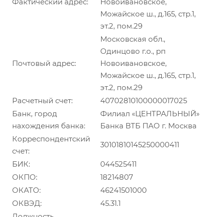
Фактический адрес:
Новоивановское,
Можайское ш., д.165, стр.1,
эт.2, пом.29
Московская обл.,
Одинцово г.о., рп
Почтовый адрес:
Новоивановское,
Можайское ш., д.165, стр.1,
эт.2, пом.29
Расчетный счет:
40702810100000017025
Банк, город
Филиал «ЦЕНТРАЛЬНЫЙ»
нахождения банка:
Банка ВТБ ПАО г. Москва
Корреспондентский
30101810145250000411
счет:
БИК:
044525411
ОКПО:
18214807
ОКАТО:
46241501000
ОКВЭД:
45.31.1
Должность