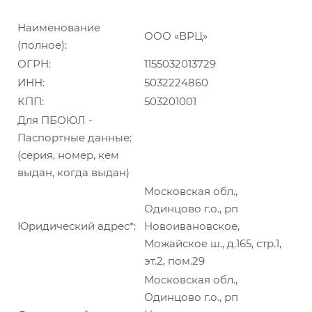
Наименование
ООО «ВРЦ»
(полное):
ОГРН:
1155032013729
ИНН:
5032224860
КПП:
503201001
Для ПБОЮЛ -
Паспортные данные:
(серия, номер, кем
выдан, когда выдан)
Московская обл.,
Одинцово г.о., рп
Юридический адрес*:
Новоивановское,
Можайское ш., д.165, стр.1,
эт.2, пом.29
Московская обл.,
Одинцово г.о., рп